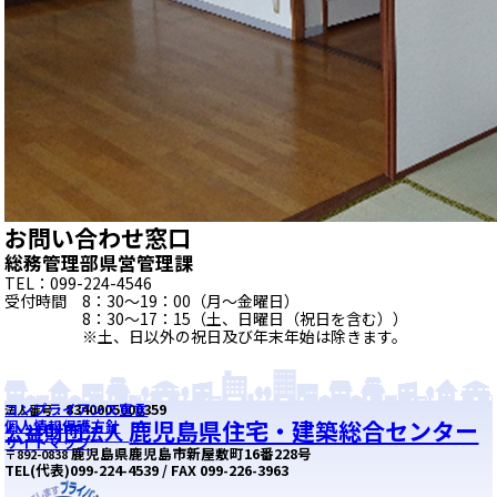
お問い合わせ窓口
総務管理部県営管理課
TEL：099-224-4546
受付時間 8：30～19：00（月～金曜日）
8：30～17：15（土、日曜日（祝日を含む））
※土、日以外の祝日及び年末年始は除きます。
コンプライアンス宣言
8340005000359
法人番号：
鹿児島県住宅・建築総合センター
個人情報保護方針
公益財団法人
サイトマップ
鹿児島県鹿児島市新屋敷町16番228号
〒892-0838
TEL(代表)099-224-4539 / FAX 099-226-3963