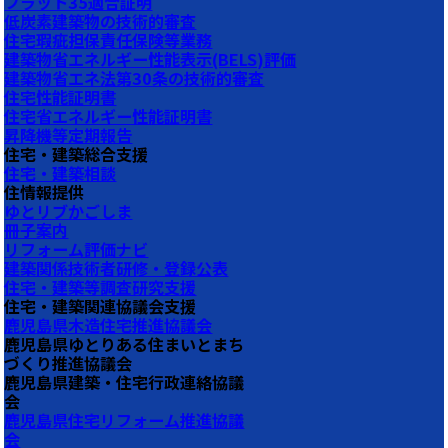
フラット35適合証明
低炭素建築物の技術的審査
住宅瑕疵担保責任保険等業務
建築物省エネルギー性能表示(BELS)評価
建築物省エネ法第30条の技術的審査
住宅性能証明書
住宅省エネルギー性能証明書
昇降機等定期報告
住宅・建築総合支援
住宅・建築相談
住情報提供
ゆとリブかごしま
冊子案内
リフォーム評価ナビ
建築関係技術者研修・登録公表
住宅・建築等調査研究支援
住宅・建築関連協議会支援
鹿児島県木造住宅推進協議会
鹿児島県ゆとりある住まいとまち
づくり推進協議会
鹿児島県建築・住宅行政連絡協議
会
鹿児島県住宅リフォーム推進協議
会