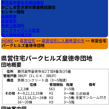
鹿児島県居住支援協議会
かごしま空き家対策連携協議会
センター情報
組織概要
経営理念
情報公開資料
コンプライアンス宣言
個人情報保護方針
HOME
>>
県営住宅
>>
県営住宅に入居希望の方
>>
県営住宅
パークヒルズ皇徳寺団地
県営住宅パークヒルズ皇徳寺団地
団地概要
住所
鹿児島市皇徳寺台2丁目4番及び5番
管理戸数
386戸（3ＬＤＫ：386戸）
構造
鉄筋コンクリート造（3～5階建）
住棟
管理開始
階層
備考
1,2,3棟
S63
3～5階
その他
4～9,11,12,15棟
H1
3～4階
三点給湯
全室サンルーム付き
10,13,14,21～24棟
H2
3～5階
16～20棟
H3
3～5階
団地案内図