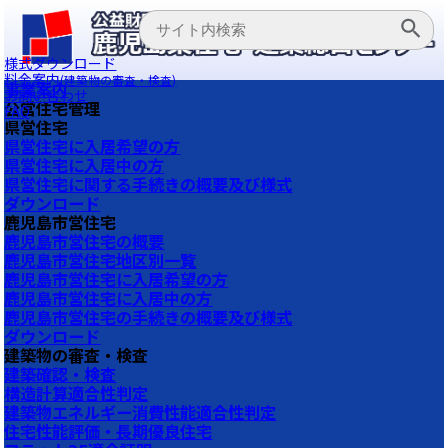
様式ダウンロード
料金案内
(建築物の審査・検査)
事業案内
お問い合わせ
公営住宅管理
FAQ
県営住宅
県営住宅に入居希望の方
県営住宅に入居中の方
県営住宅に関する手続きの概要及び様式
ダウンロード
鹿児島市営住宅
鹿児島市営住宅の概要
鹿児島市営住宅地区別一覧
鹿児島市営住宅に入居希望の方
鹿児島市営住宅に入居中の方
鹿児島市営住宅の手続きの概要及び様式
ダウンロード
建築物の審査・検査
建築確認・検査
構造計算適合性判定
建築物エネルギー消費性能適合性判定
住宅性能評価・長期優良住宅