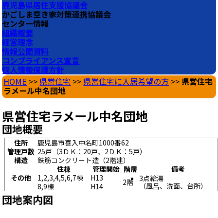
鹿児島県居住支援協議会
かごしま空き家対策連携協議会
センター情報
組織概要
経営理念
情報公開資料
コンプライアンス宣言
個人情報保護方針
HOME
>>
県営住宅
>>
県営住宅に入居希望の方
>>
県営住宅
ラメール中名団地
県営住宅ラメール中名団地
団地概要
住所
鹿児島市喜入中名町1000番62
管理戸数
25戸（3ＤＫ：20戸、2ＤＫ：5戸）
構造
鉄筋コンクリート造（2階建）
住棟
管理開始
階層
備考
その他
1,2,3,4,5,6,7棟
H13
3点給湯
2階
（風呂、洗面、台所）
8,9棟
H14
団地案内図