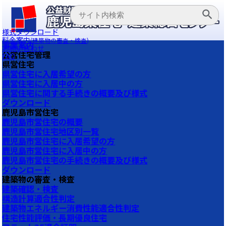
様式ダウンロード
料金案内
(建築物の審査・検査)
事業案内
お問い合わせ
公営住宅管理
FAQ
県営住宅
県営住宅に入居希望の方
県営住宅に入居中の方
県営住宅に関する手続きの概要及び様式
ダウンロード
鹿児島市営住宅
鹿児島市営住宅の概要
鹿児島市営住宅地区別一覧
鹿児島市営住宅に入居希望の方
鹿児島市営住宅に入居中の方
鹿児島市営住宅の手続きの概要及び様式
ダウンロード
建築物の審査・検査
建築確認・検査
構造計算適合性判定
建築物エネルギー消費性能適合性判定
住宅性能評価・長期優良住宅