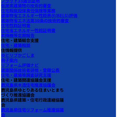
フラット35適合証明
低炭素建築物の技術的審査
住宅瑕疵担保責任保険等業務
建築物省エネルギー性能表示(BELS)評価
建築物省エネ法第30条の技術的審査
住宅性能証明書
住宅省エネルギー性能証明書
昇降機等定期報告
住宅・建築総合支援
住宅・建築相談
住情報提供
ゆとリブかごしま
冊子案内
リフォーム評価ナビ
建築関係技術者研修・登録公表
住宅・建築等調査研究支援
住宅・建築関連協議会支援
鹿児島県木造住宅推進協議会
鹿児島県ゆとりある住まいとまち
づくり推進協議会
鹿児島県建築・住宅行政連絡協議
会
鹿児島県住宅リフォーム推進協議
会