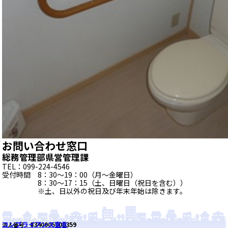
お問い合わせ窓口
総務管理部県営管理課
TEL：099-224-4546
受付時間 8：30～19：00（月～金曜日）
8：30～17：15（土、日曜日（祝日を含む））
※土、日以外の祝日及び年末年始は除きます。
コンプライアンス宣言
8340005000359
法人番号：