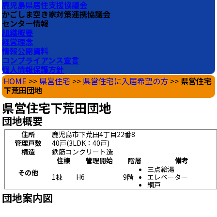
鹿児島県居住支援協議会
かごしま空き家対策連携協議会
センター情報
組織概要
経営理念
情報公開資料
コンプライアンス宣言
個人情報保護方針
HOME
>>
県営住宅
>>
県営住宅に入居希望の方
>>
県営住宅
下荒田団地
県営住宅下荒田団地
団地概要
住所
鹿児島市下荒田4丁目22番8
管理戸数
40戸(3LDK：40戸)
構造
鉄筋コンクリート造
住棟
管理開始
階層
備考
三点給湯
その他
1棟
H6
9階
エレベーター
網戸
団地案内図