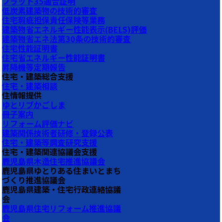
フラット35適合証明
低炭素建築物の技術的審査
住宅瑕疵担保責任保険等業務
建築物省エネルギー性能表示(BELS)評価
建築物省エネ法第30条の技術的審査
住宅性能証明書
住宅省エネルギー性能証明書
昇降機等定期報告
住宅・建築総合支援
住宅・建築相談
住情報提供
ゆとリブかごしま
冊子案内
リフォーム評価ナビ
建築関係技術者研修・登録公表
住宅・建築等調査研究支援
住宅・建築関連協議会支援
鹿児島県木造住宅推進協議会
鹿児島県ゆとりある住まいとまち
づくり推進協議会
鹿児島県建築・住宅行政連絡協議
会
鹿児島県住宅リフォーム推進協議
会