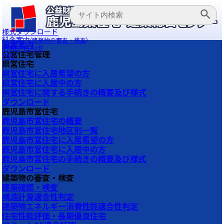
様式ダウンロード
料金案内
(建築物の審査・検査)
事業案内
お問い合わせ
公営住宅管理
FAQ
県営住宅
県営住宅に入居希望の方
県営住宅に入居中の方
県営住宅に関する手続きの概要及び様式
ダウンロード
鹿児島市営住宅
鹿児島市営住宅の概要
鹿児島市営住宅地区別一覧
鹿児島市営住宅に入居希望の方
鹿児島市営住宅に入居中の方
鹿児島市営住宅の手続きの概要及び様式
ダウンロード
建築物の審査・検査
建築確認・検査
構造計算適合性判定
建築物エネルギー消費性能適合性判定
住宅性能評価・長期優良住宅