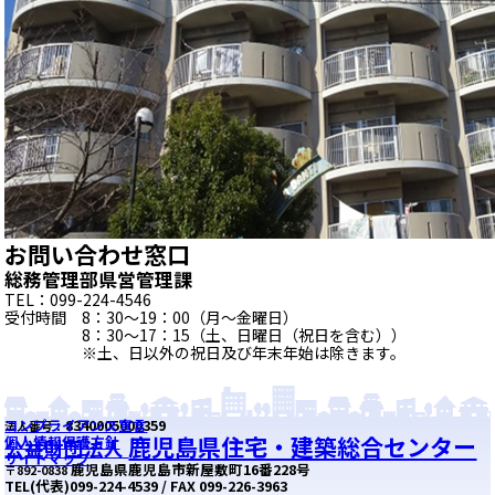
お問い合わせ窓口
総務管理部県営管理課
TEL：099-224-4546
受付時間 8：30～19：00（月～金曜日）
8：30～17：15（土、日曜日（祝日を含む））
※土、日以外の祝日及び年末年始は除きます。
コンプライアンス宣言
8340005000359
法人番号：
鹿児島県住宅・建築総合センター
個人情報保護方針
公益財団法人
サイトマップ
鹿児島県鹿児島市新屋敷町16番228号
〒892-0838
TEL(代表)099-224-4539 / FAX 099-226-3963