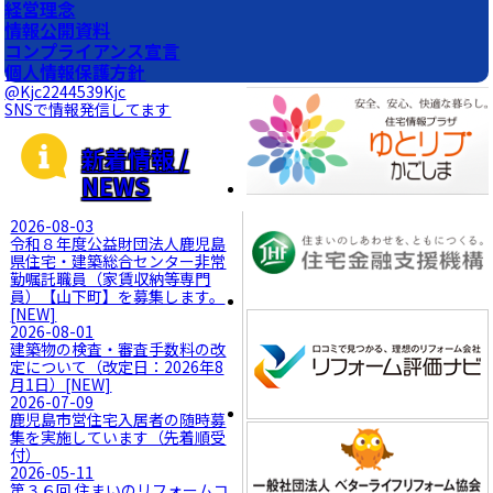
経営理念
情報公開資料
コンプライアンス宣言
個人情報保護方針
@Kjc2244539Kjc
SNSで情報発信してます
新着情報 /
NEWS
2026-08-03
令和８年度公益財団法人鹿児島
県住宅・建築総合センター非常
勤嘱託職員（家賃収納等専門
員）【山下町】を募集します。
[NEW]
2026-08-01
建築物の検査・審査手数料の改
定について（改定日：2026年8
月1日）
[NEW]
2026-07-09
鹿児島市営住宅入居者の随時募
集を実施しています（先着順受
付）
2026-05-11
第３６回 住まいのリフォームコ