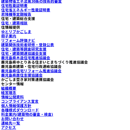
建築物省エネ法第30条の技術的審査
住宅性能証明書
住宅省エネルギー性能証明書
昇降機等定期報告
住宅・建築総合支援
住宅・建築相談
住情報提供
ゆとリブかごしま
冊子案内
リフォーム評価ナビ
建築関係技術者研修・登録公表
住宅・建築等調査研究支援
住宅・建築関連協議会支援
鹿児島県木造住宅推進協議会
鹿児島県ゆとりある住まいとまちづくり推進協議会
鹿児島県建築・住宅行政連絡協議会
鹿児島県住宅リフォーム推進協議会
鹿児島県居住支援協議会
かごしま空き家対策連携協議会
センター情報
組織概要
経営理念
情報公開資料
コンプライアンス宣言
個人情報保護方針
各種様式ダウンロード
料金案内(建築物の審査・検査)
お問い合わせ
連絡先一覧
アクセス