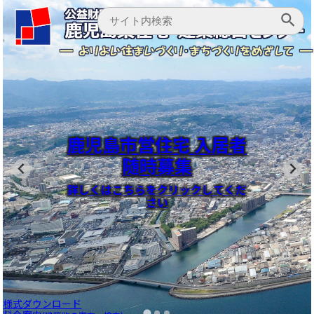
嘱託職員(家賃収納専門
鹿児島市営住宅 入居者
正規職員(建築技術)を
員)を募集します
募集します
随時募集
詳しくはこちらをご覧ください
詳しくはこちらをクリックしてくだ
詳しくはこちらをご覧ください
さい
様式ダウンロード