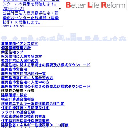
ンクールの募集を開催します。
2026-01-21
公益財団法人鹿児島県住宅・建
築総合センター正規職員（建築
技術）を募集します。
2025-12-01
鹿児島市営住宅各種手続き・相
談等 窓口受付時間変更のお知
らせ
事業案内
コンプライアンス宣言
2025-09-16
公営住宅管理
個人情報保護方針
令和7年10月1日確認検査業務規
県営住宅
サイトマップ
程変更について
県営住宅に入居希望の方
2025-06-05
県営住宅に入居中の方
2025年7月1日 フラット35適合
県営住宅に関する手続きの概要及び様式ダウンロード
証明業務手数料の改定について
鹿児島市営住宅
2025-02-12
鹿児島市営住宅地区別一覧
2025年4月1日 法改正等に伴う手
鹿児島市営住宅に入居希望の方
数料等の改定について
鹿児島市営住宅に入居中の方
2020-04-03
鹿児島市営住宅の手続きの概要及び様式ダウンロード
建築物の審査・検査
「ライフステージ対応型空き家
建築確認・検査
相談体制構築の手引き」を作成
構造計算適合性判定
しました。
建築物エネルギー消費性能適合性判定
2019-02-04
住宅性能評価・長期優良住宅
かごしまセーフティネット住宅
フラット35適合証明
協力店の登録募集
低炭素建築物の技術的審査
住宅瑕疵担保責任保険等業務
建築物省エネルギー性能表示(BELS)評価