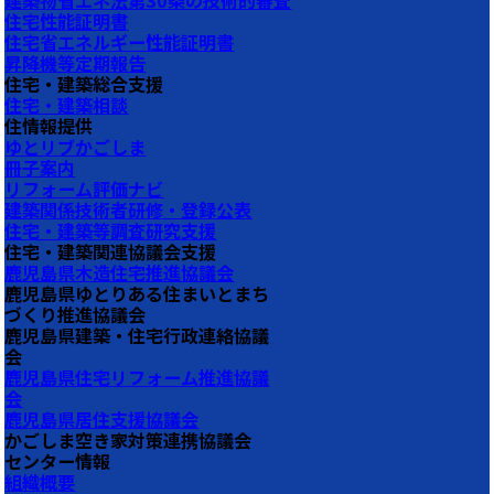
建築物省エネ法第30条の技術的審査
住宅性能証明書
住宅省エネルギー性能証明書
昇降機等定期報告
住宅・建築総合支援
住宅・建築相談
住情報提供
ゆとリブかごしま
冊子案内
リフォーム評価ナビ
建築関係技術者研修・登録公表
住宅・建築等調査研究支援
住宅・建築関連協議会支援
鹿児島県木造住宅推進協議会
鹿児島県ゆとりある住まいとまち
づくり推進協議会
鹿児島県建築・住宅行政連絡協議
会
鹿児島県住宅リフォーム推進協議
会
鹿児島県居住支援協議会
かごしま空き家対策連携協議会
センター情報
組織概要