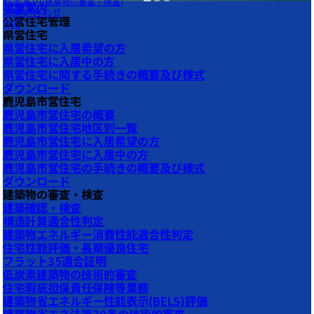
料金案内
(建築物の審査・検査)
事業案内
鹿児島市街地
お問い合わせ
© photoAC
公営住宅管理
FAQ
県営住宅
県営住宅に入居希望の方
県営住宅に入居中の方
県営住宅に関する手続きの概要及び様式
ダウンロード
鹿児島市営住宅
鹿児島市営住宅の概要
鹿児島市営住宅地区別一覧
鹿児島市営住宅に入居希望の方
鹿児島市営住宅に入居中の方
鹿児島市営住宅の手続きの概要及び様式
ダウンロード
建築物の審査・検査
建築確認・検査
構造計算適合性判定
建築物エネルギー消費性能適合性判定
住宅性能評価・長期優良住宅
フラット35適合証明
低炭素建築物の技術的審査
住宅瑕疵担保責任保険等業務
建築物省エネルギー性能表示(BELS)評価