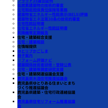
フラット35適合証明
低炭素建築物の技術的審査
住宅瑕疵担保責任保険等業務
建築物省エネルギー性能表示(BELS)評価
建築物省エネ法第30条の技術的審査
住宅性能証明書
住宅省エネルギー性能証明書
昇降機等定期報告
住宅・建築総合支援
住宅・建築相談
住情報提供
ゆとリブかごしま
冊子案内
リフォーム評価ナビ
建築関係技術者研修・登録公表
住宅・建築等調査研究支援
住宅・建築関連協議会支援
鹿児島県木造住宅推進協議会
鹿児島県ゆとりある住まいとまち
づくり推進協議会
鹿児島県建築・住宅行政連絡協議
会
鹿児島県住宅リフォーム推進協議
会