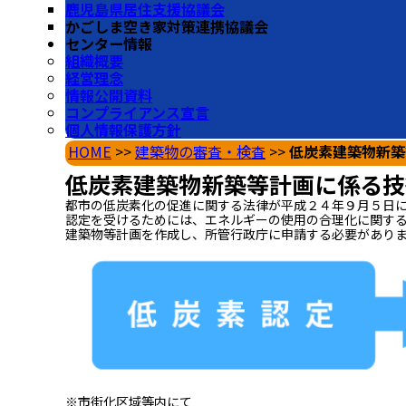
鹿児島県居住支援協議会
かごしま空き家対策連携協議会
センター情報
組織概要
経営理念
情報公開資料
コンプライアンス宣言
個人情報保護方針
HOME
>>
建築物の審査・検査
>>
低炭素建築物新築
低炭素建築物新築等計画に係る技
都市の低炭素化の促進に関する法律が平成２４年９月５日
認定を受けるためには、エネルギーの使用の合理化に関す
建築物等計画を作成し、所管行政庁に申請する必要があり
※市街化区域等内にて