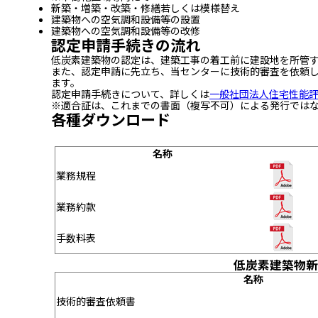
新築・増築・改築・修繕若しくは模様替え
建築物への空気調和設備等の設置
建築物への空気調和設備等の改修
認定申請手続きの流れ
低炭素建築物の認定は、建築工事の着工前に建設地を所管
また、認定申請に先立ち、当センターに技術的審査を依頼
ます。
認定申請手続きについて、詳しくは
一般社団法人住宅性能評
※適合証は、これまでの書面（複写不可）による発行ではな
各種ダウンロード
名称
業務規程
業務約款
手数料表
低炭素建築物新
名称
技術的審査依頼書