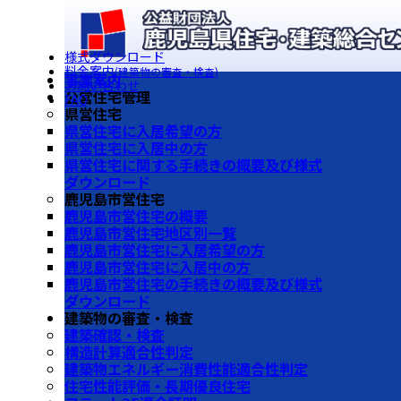
様式ダウンロード
料金案内
(建築物の審査・検査)
事業案内
お問い合わせ
公営住宅管理
FAQ
県営住宅
県営住宅に入居希望の方
県営住宅に入居中の方
県営住宅に関する手続きの概要及び様式
ダウンロード
鹿児島市営住宅
鹿児島市営住宅の概要
鹿児島市営住宅地区別一覧
鹿児島市営住宅に入居希望の方
鹿児島市営住宅に入居中の方
鹿児島市営住宅の手続きの概要及び様式
ダウンロード
建築物の審査・検査
建築確認・検査
構造計算適合性判定
建築物エネルギー消費性能適合性判定
住宅性能評価・長期優良住宅