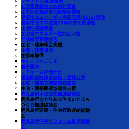
フラット35適合証明
低炭素建築物の技術的審査
住宅瑕疵担保責任保険等業務
建築物省エネルギー性能表示(BELS)評価
建築物省エネ法第30条の技術的審査
住宅性能証明書
住宅省エネルギー性能証明書
昇降機等定期報告
住宅・建築総合支援
住宅・建築相談
住情報提供
ゆとリブかごしま
冊子案内
リフォーム評価ナビ
建築関係技術者研修・登録公表
住宅・建築等調査研究支援
住宅・建築関連協議会支援
鹿児島県木造住宅推進協議会
鹿児島県ゆとりある住まいとまち
づくり推進協議会
鹿児島県建築・住宅行政連絡協議
会
鹿児島県住宅リフォーム推進協議
会