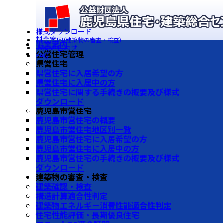
様式ダウンロード
料金案内
(建築物の審査・検査)
事業案内
お問い合わせ
公営住宅管理
FAQ
県営住宅
県営住宅に入居希望の方
県営住宅に入居中の方
県営住宅に関する手続きの概要及び様式
ダウンロード
鹿児島市営住宅
鹿児島市営住宅の概要
鹿児島市営住宅地区別一覧
鹿児島市営住宅に入居希望の方
鹿児島市営住宅に入居中の方
鹿児島市営住宅の手続きの概要及び様式
ダウンロード
建築物の審査・検査
建築確認・検査
構造計算適合性判定
建築物エネルギー消費性能適合性判定
住宅性能評価・長期優良住宅