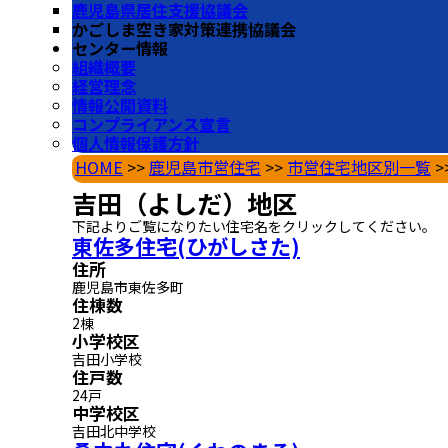
鹿児島県居住支援協議会
かごしま空き家対策連携協議会
センター情報
組織概要
経営理念
情報公開資料
コンプライアンス宣言
個人情報保護方針
HOME
>>
鹿児島市営住宅
>>
市営住宅地区別一覧
>
吉田（よしだ）地区
下記よりご覧になりたい住宅名をクリックしてください。
東佐多住宅(ひがしさた)
住所
鹿児島市東佐多町
住棟数
2棟
小学校区
吉田小学校
住戸数
24戸
中学校区
吉田北中学校