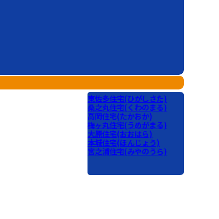
東佐多住宅(ひがしさた)
桑之丸住宅(くわのまる)
高岡住宅(たかおか)
梅ヶ丸住宅(うめがまる)
大原住宅(おおはら)
本城住宅(ほんじょう)
宮之浦住宅(みやのうら)