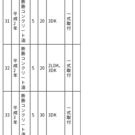
鉄
筋
コ
平
一
ン
成
式
31
ク
5
20
3DK
2
取
リ
年
付
ー
ト
造
鉄
筋
コ
平
一
ン
成
2LDK、
式
32
ク
5
20
2
3DK
取
リ
年
付
ー
ト
造
鉄
筋
コ
平
一
ン
成
式
33
ク
5
30
3DK
3
取
リ
年
付
ー
ト
造