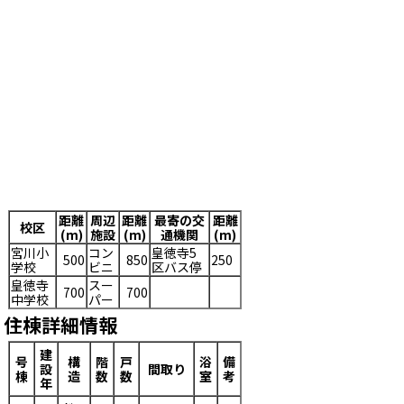
距離
周辺
距離
最寄の交
距離
校区
(m)
施設
(m)
通機関
(m)
宮川小
コン
皇徳寺5
500
850
250
学校
ビニ
区バス停
皇徳寺
スー
700
700
中学校
パー
住棟詳細情報
建
号
構
階
戸
浴
備
設
間取り
棟
造
数
数
室
考
年