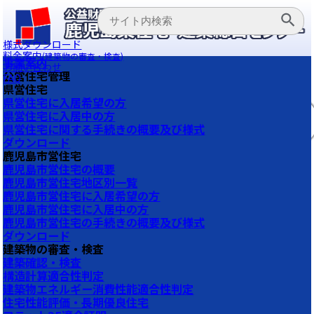
様式ダウンロード
料金案内
(建築物の審査・検査)
事業案内
お問い合わせ
公営住宅管理
FAQ
県営住宅
県営住宅に入居希望の方
県営住宅に入居中の方
県営住宅に関する手続きの概要及び様式
ダウンロード
鹿児島市営住宅
鹿児島市営住宅の概要
鹿児島市営住宅地区別一覧
鹿児島市営住宅に入居希望の方
鹿児島市営住宅に入居中の方
鹿児島市営住宅の手続きの概要及び様式
ダウンロード
建築物の審査・検査
建築確認・検査
構造計算適合性判定
建築物エネルギー消費性能適合性判定
住宅性能評価・長期優良住宅