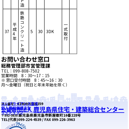
ト
造
鉄
筋
コ
平
一
ン
成
式
37
ク
5
30
3DK
4
取
リ
年
付
ー
ト
造
お問い合わせ窓口
総務管理部市営管理課
TEL：099-808-7502
営業時間 8：30～17：15
※ 窓口受付時間 8：45～16：30
月～金曜日（祝日と年末年始を除く）
コンプライアンス宣言
8340005000359
法人番号：
鹿児島県住宅・建築総合センター
個人情報保護方針
公益財団法人
サイトマップ
鹿児島県鹿児島市新屋敷町16番228号
〒892-0838
TEL(代表)099-224-4539 / FAX 099-226-3963