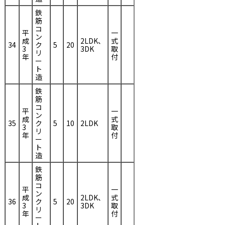
鉄
筋
コ
平
一
ン
成
2LDK、
式
34
ク
5
20
3
3DK
取
リ
年
付
ー
ト
造
鉄
筋
コ
平
一
ン
成
式
35
ク
5
10
2LDK
3
取
リ
年
付
ー
ト
造
鉄
筋
コ
平
一
ン
成
2LDK、
式
36
ク
5
20
3
3DK
取
リ
年
付
ー