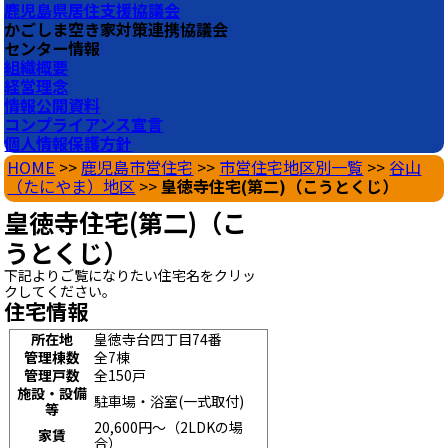
鹿児島県居住支援協議会
かごしま空き家対策連携協議会
センター情報
組織概要
経営理念
情報公開資料
コンプライアンス宣言
個人情報保護方針
HOME
>>
鹿児島市営住宅
>>
市営住宅地区別一覧
>>
谷山
（たにやま）地区
>>
皇徳寺住宅(第二)（こうとくじ）
皇徳寺住宅(第二)（こ
うとくじ）
下記よりご覧になりたい住宅名をクリッ
クしてください。
住宅情報
所在地
皇徳寺台四丁目74番
管理棟数
全7棟
管理戸数
全150戸
施設・設備
駐車場・浴室(一式取付)
等
20,600円～（2LDKの場
家賃
合）