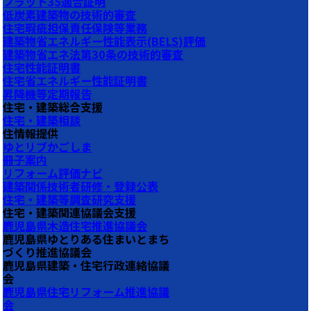
フラット35適合証明
低炭素建築物の技術的審査
住宅瑕疵担保責任保険等業務
建築物省エネルギー性能表示(BELS)評価
建築物省エネ法第30条の技術的審査
住宅性能証明書
住宅省エネルギー性能証明書
昇降機等定期報告
住宅・建築総合支援
住宅・建築相談
住情報提供
ゆとリブかごしま
冊子案内
リフォーム評価ナビ
建築関係技術者研修・登録公表
住宅・建築等調査研究支援
住宅・建築関連協議会支援
鹿児島県木造住宅推進協議会
鹿児島県ゆとりある住まいとまち
づくり推進協議会
鹿児島県建築・住宅行政連絡協議
会
鹿児島県住宅リフォーム推進協議
会