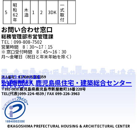
昭
一
和
木
式
5
1
2
3DK
62
造
取
年
付
お問い合わせ窓口
総務管理部市営管理課
TEL：099-808-7502
営業時間 8：30～17：15
※ 窓口受付時間 8：45～16：30
月～金曜日（祝日と年末年始を除く）
コンプライアンス宣言
8340005000359
法人番号：
鹿児島県住宅・建築総合センター
個人情報保護方針
公益財団法人
サイトマップ
鹿児島県鹿児島市新屋敷町16番228号
〒892-0838
TEL(代表)099-224-4539 / FAX 099-226-3963
©KAGOSHIMA PREFECTURAL HOUSING & ARCHITECTURAL CENTER