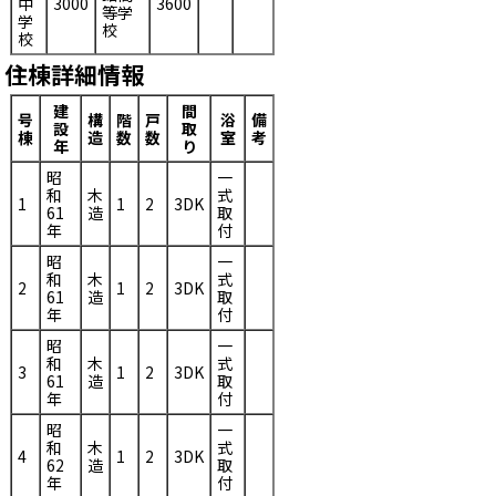
中
3000
3600
等学
学
校
校
住棟詳細情報
建
間
号
構
階
戸
浴
備
設
取
棟
造
数
数
室
考
年
り
昭
一
和
木
式
1
1
2
3DK
61
造
取
年
付
昭
一
和
木
式
2
1
2
3DK
61
造
取
年
付
昭
一
和
木
式
3
1
2
3DK
61
造
取
年
付
昭
一
和
木
式
4
1
2
3DK
62
造
取
年
付