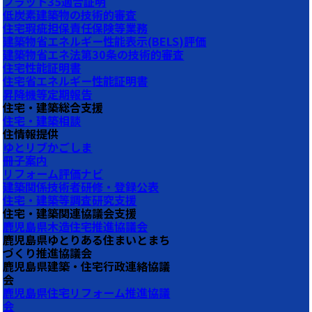
フラット35適合証明
低炭素建築物の技術的審査
住宅瑕疵担保責任保険等業務
建築物省エネルギー性能表示(BELS)評価
建築物省エネ法第30条の技術的審査
住宅性能証明書
住宅省エネルギー性能証明書
昇降機等定期報告
住宅・建築総合支援
住宅・建築相談
住情報提供
ゆとリブかごしま
冊子案内
リフォーム評価ナビ
建築関係技術者研修・登録公表
住宅・建築等調査研究支援
住宅・建築関連協議会支援
鹿児島県木造住宅推進協議会
鹿児島県ゆとりある住まいとまち
づくり推進協議会
鹿児島県建築・住宅行政連絡協議
会
鹿児島県住宅リフォーム推進協議
会