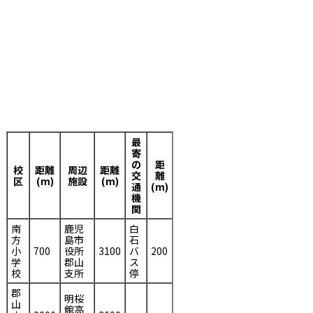
最
寄
の
距
校
距離
周辺
距離
交
離
区
(m)
施設
(m)
通
(m)
機
関
南
鹿児
白
方
島市
石
小
700
役所
3100
バ
200
学
郡山
ス
校
支所
停
郡
明桜
山
館高