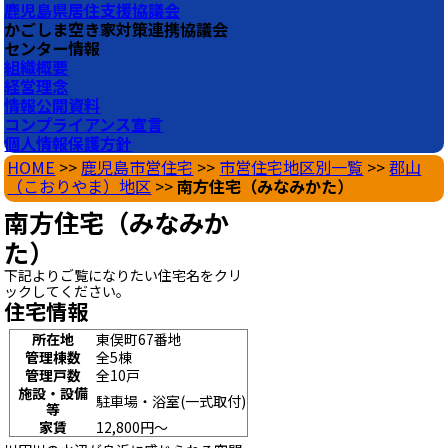
鹿児島県居住支援協議会
かごしま空き家対策連携協議会
センター情報
組織概要
経営理念
情報公開資料
コンプライアンス宣言
個人情報保護方針
HOME
>>
鹿児島市営住宅
>>
市営住宅地区別一覧
>>
郡山
（こおりやま）地区
>>
南方住宅（みなみかた）
南方住宅（みなみか
た）
下記よりご覧になりたい住宅名をクリ
ックしてください。
住宅情報
所在地
東俣町67番地
管理棟数
全5棟
管理戸数
全10戸
施設・設備
駐車場・浴室(一式取付)
等
家賃
12,800円～