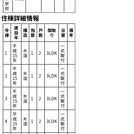
学
校
住棟詳細情報
建
号
構
階
戸
間取
浴
備
設
棟
造
数
数
り
室
考
年
平
一
成
木
式
1
1
2
3LDK
15
造
取
年
付
平
一
成
木
式
2
1
2
3LDK
15
造
取
年
付
平
一
成
木
式
3
1
2
3LDK
15
造
取
年
付
平
一
成
木
式
4
1
2
3LDK
15
造
取
年
付