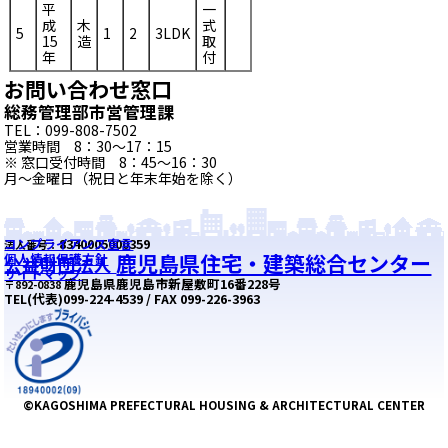
平
一
成
木
式
5
1
2
3LDK
15
造
取
年
付
お問い合わせ窓口
総務管理部市営管理課
TEL：099-808-7502
営業時間 8：30～17：15
※ 窓口受付時間 8：45～16：30
月～金曜日（祝日と年末年始を除く）
コンプライアンス宣言
8340005000359
法人番号：
鹿児島県住宅・建築総合センター
個人情報保護方針
公益財団法人
サイトマップ
鹿児島県鹿児島市新屋敷町16番228号
〒892-0838
TEL(代表)099-224-4539 / FAX 099-226-3963
©KAGOSHIMA PREFECTURAL HOUSING & ARCHITECTURAL CENTER