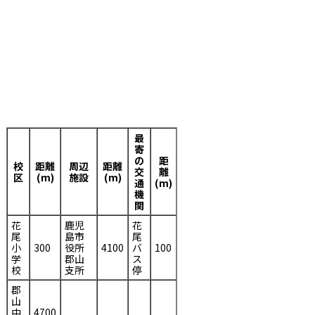
最
寄
の
距
校
距離
周辺
距離
交
離
区
(m)
施設
(m)
通
(m)
機
関
花
鹿児
花
尾
島市
尾
小
300
役所
4100
バ
100
学
郡山
ス
校
支所
停
郡
山
中
4700