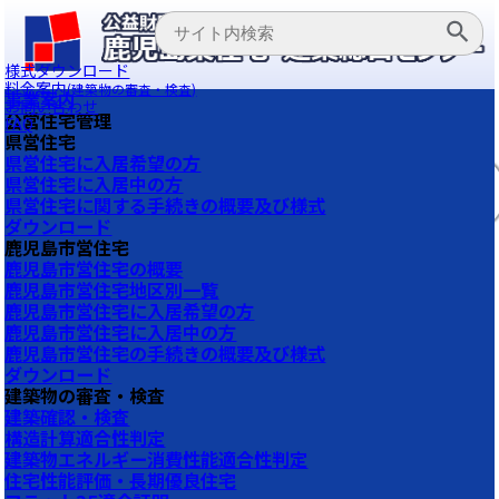
様式ダウンロード
料金案内
(建築物の審査・検査)
事業案内
お問い合わせ
公営住宅管理
FAQ
県営住宅
県営住宅に入居希望の方
県営住宅に入居中の方
県営住宅に関する手続きの概要及び様式
ダウンロード
鹿児島市営住宅
鹿児島市営住宅の概要
鹿児島市営住宅地区別一覧
鹿児島市営住宅に入居希望の方
鹿児島市営住宅に入居中の方
鹿児島市営住宅の手続きの概要及び様式
ダウンロード
建築物の審査・検査
建築確認・検査
構造計算適合性判定
建築物エネルギー消費性能適合性判定
住宅性能評価・長期優良住宅