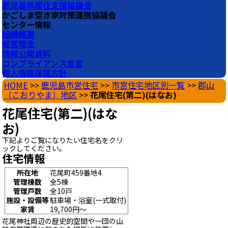
鹿児島県居住支援協議会
かごしま空き家対策連携協議会
センター情報
組織概要
経営理念
情報公開資料
コンプライアンス宣言
個人情報保護方針
HOME
>>
鹿児島市営住宅
>>
市営住宅地区別一覧
>>
郡山
（こおりやま）地区
>>
花尾住宅(第二)(はなお)
花尾住宅(第二)(はな
お)
下記よりご覧になりたい住宅名をクリ
ックしてください。
住宅情報
所在地
花尾町459番地4
管理棟数
全5棟
管理戸数
全10戸
施設・設備等
駐車場・浴室(一式取付)
家賃
19,700円～
花尾神社周辺の歴史的空間や一団の山