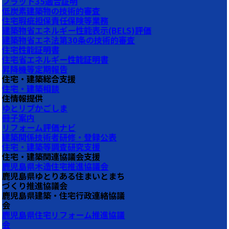
フラット35適合証明
低炭素建築物の技術的審査
住宅瑕疵担保責任保険等業務
建築物省エネルギー性能表示(BELS)評価
建築物省エネ法第30条の技術的審査
住宅性能証明書
住宅省エネルギー性能証明書
昇降機等定期報告
住宅・建築総合支援
住宅・建築相談
住情報提供
ゆとリブかごしま
冊子案内
リフォーム評価ナビ
建築関係技術者研修・登録公表
住宅・建築等調査研究支援
住宅・建築関連協議会支援
鹿児島県木造住宅推進協議会
鹿児島県ゆとりある住まいとまち
づくり推進協議会
鹿児島県建築・住宅行政連絡協議
会
鹿児島県住宅リフォーム推進協議
会