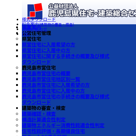
様式ダウンロード
料金案内
(建築物の審査・検査)
事業案内
お問い合わせ
公営住宅管理
FAQ
県営住宅
県営住宅に入居希望の方
県営住宅に入居中の方
県営住宅に関する手続きの概要及び様式
ダウンロード
鹿児島市営住宅
鹿児島市営住宅の概要
鹿児島市営住宅地区別一覧
鹿児島市営住宅に入居希望の方
鹿児島市営住宅に入居中の方
鹿児島市営住宅の手続きの概要及び様式
ダウンロード
建築物の審査・検査
建築確認・検査
構造計算適合性判定
建築物エネルギー消費性能適合性判定
住宅性能評価・長期優良住宅