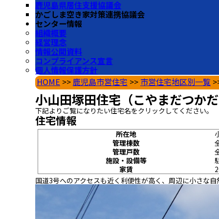
鹿児島県居住支援協議会
かごしま空き家対策連携協議会
センター情報
組織概要
経営理念
情報公開資料
コンプライアンス宣言
個人情報保護方針
HOME
>>
鹿児島市営住宅
>>
市営住宅地区別一覧
>
小山田塚田住宅（こやまだつかだ
下記よりご覧になりたい住宅名をクリックしてください。
住宅情報
所在地
管理棟数
管理戸数
施設・設備等
家賃
2
国道3号へのアクセスも近く利便性が高く、周辺に小さな自