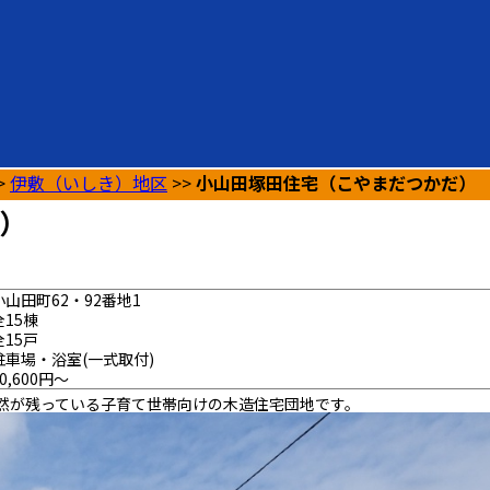
>
伊敷（いしき）地区
>>
小山田塚田住宅（こやまだつかだ）
）
小山田町62・92番地1
全15棟
全15戸
駐車場・浴室(一式取付)
0,600円～
然が残っている子育て世帯向けの木造住宅団地です。