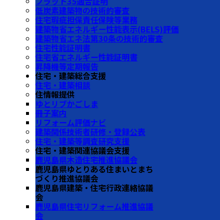
フラット35適合証明
低炭素建築物の技術的審査
住宅瑕疵担保責任保険等業務
建築物省エネルギー性能表示(BELS)評価
建築物省エネ法第30条の技術的審査
住宅性能証明書
住宅省エネルギー性能証明書
昇降機等定期報告
住宅・建築総合支援
住宅・建築相談
住情報提供
ゆとリブかごしま
冊子案内
リフォーム評価ナビ
建築関係技術者研修・登録公表
住宅・建築等調査研究支援
住宅・建築関連協議会支援
鹿児島県木造住宅推進協議会
鹿児島県ゆとりある住まいとまち
づくり推進協議会
鹿児島県建築・住宅行政連絡協議
会
鹿児島県住宅リフォーム推進協議
会