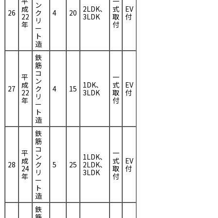
平
一
ン
成
2LDK、
式
EV
26
ク
4
20
22
3LDK
取
付
リ
年
付
ー
ト
造
鉄
筋
コ
平
一
ン
成
1DK、
式
EV
27
ク
4
15
22
3LDK
取
付
リ
年
付
ー
ト
造
鉄
筋
コ
平
一
ン
1LDK、
成
式
EV
28
ク
5
25
2LDK、
24
取
付
リ
3LDK
年
付
ー
ト
造
鉄
筋