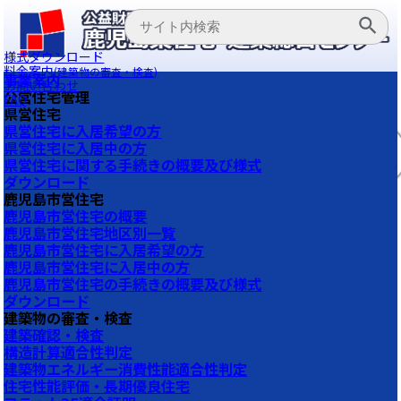
様式ダウンロード
料金案内
(建築物の審査・検査)
事業案内
お問い合わせ
公営住宅管理
FAQ
県営住宅
県営住宅に入居希望の方
県営住宅に入居中の方
県営住宅に関する手続きの概要及び様式
ダウンロード
鹿児島市営住宅
鹿児島市営住宅の概要
鹿児島市営住宅地区別一覧
鹿児島市営住宅に入居希望の方
鹿児島市営住宅に入居中の方
鹿児島市営住宅の手続きの概要及び様式
ダウンロード
建築物の審査・検査
建築確認・検査
構造計算適合性判定
建築物エネルギー消費性能適合性判定
住宅性能評価・長期優良住宅