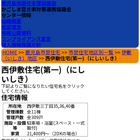
鹿児島県居住支援協議会
かごしま空き家対策連携協議会
センター情報
組織概要
経営理念
情報公開資料
コンプライアンス宣言
個人情報保護方針
HOME
>>
鹿児島市営住宅
>>
市営住宅地区別一覧
>>
伊敷
（いしき）地区
>>
西伊敷住宅(第一)（にしいしき）
西伊敷住宅(第一)（にし
いしき）
下記よりご覧になりたい住宅名をクリック
してください。
住宅情報
所在地
西伊敷三丁目35,36,40番
管理棟数
全11棟
管理戸数
全309戸
施設・設備
駐車場・浴室(スペース・一式
等
取付)
家賃
21,400円～（2DKの場合）