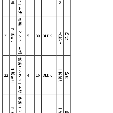
リ
年
ス
ー
ト
造
鉄
筋
コ
平
一
ン
成
式
EV
21
ク
5
30
3LDK
8
取
付
リ
年
付
ー
ト
造
鉄
筋
コ
平
一
ン
成
式
EV
22
ク
4
16
3LDK
8
取
付
リ
年
付
ー
ト
造
鉄
筋
コ
平
一
ン
成
式
EV