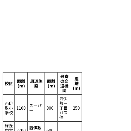
最寄
距
距離
周辺施
距離
の交
校区
離
(m)
設
(m)
通機
(m)
関
西伊
西伊
敷三
スーパ
敷小
1100
300
丁目
250
ー
学校
バス
停
緑丘
西伊敷
中学
2700
600