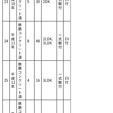
23
ク
5
30
2DK
10
取
付
リ
年
付
ー
ト
造
鉄
筋
コ
平
一
ン
成
2LDK、
式
EV
24
ク
8
48
11
3LDK
取
付
リ
年
付
ー
ト
造
鉄
筋
コ
平
一
ン
成
式
EV
25
ク
4
16
3LDK
12
取
付
リ
年
付
ー
ト
造
鉄
筋
コ