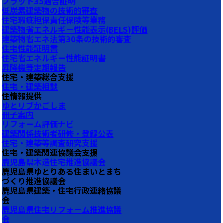
フラット35適合証明
低炭素建築物の技術的審査
住宅瑕疵担保責任保険等業務
建築物省エネルギー性能表示(BELS)評価
建築物省エネ法第30条の技術的審査
住宅性能証明書
住宅省エネルギー性能証明書
昇降機等定期報告
住宅・建築総合支援
住宅・建築相談
住情報提供
ゆとリブかごしま
冊子案内
リフォーム評価ナビ
建築関係技術者研修・登録公表
住宅・建築等調査研究支援
住宅・建築関連協議会支援
鹿児島県木造住宅推進協議会
鹿児島県ゆとりある住まいとまち
づくり推進協議会
鹿児島県建築・住宅行政連絡協議
会
鹿児島県住宅リフォーム推進協議
会