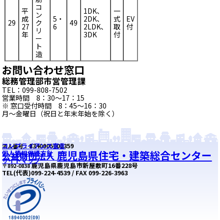
コ
平
1DK、
一
ン
成
5・
2DK、
式
EV
29
ク
49
27
6
2LDK、
取
付
リ
年
3DK
付
ー
ト
造
お問い合わせ窓口
総務管理部市営管理課
TEL：099-808-7502
営業時間 8：30～17：15
※ 窓口受付時間 8：45～16：30
月～金曜日（祝日と年末年始を除く）
コンプライアンス宣言
8340005000359
法人番号：
鹿児島県住宅・建築総合センター
個人情報保護方針
公益財団法人
サイトマップ
鹿児島県鹿児島市新屋敷町16番228号
〒892-0838
TEL(代表)099-224-4539 / FAX 099-226-3963