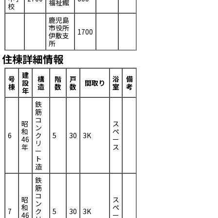
福祉館
校
鹿児島
市役所
1700
伊敷支
所
住棟詳細情報
建
号
構
階
戸
浴
備
設
間取り
棟
造
数
数
室
考
年
鉄
筋
コ
昭
ス
ン
和
ペ
6
ク
5
30
3K
46
ー
リ
年
ス
ー
ト
造
鉄
筋
コ
昭
ス
ン
和
ペ
7
ク
5
30
3K
46
ー