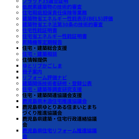
フラット35適合証明
低炭素建築物の技術的審査
住宅瑕疵担保責任保険等業務
建築物省エネルギー性能表示(BELS)評価
建築物省エネ法第30条の技術的審査
住宅性能証明書
住宅省エネルギー性能証明書
昇降機等定期報告
住宅・建築総合支援
住宅・建築相談
住情報提供
ゆとリブかごしま
冊子案内
リフォーム評価ナビ
建築関係技術者研修・登録公表
住宅・建築等調査研究支援
住宅・建築関連協議会支援
鹿児島県木造住宅推進協議会
鹿児島県ゆとりある住まいとまち
づくり推進協議会
鹿児島県建築・住宅行政連絡協議
会
鹿児島県住宅リフォーム推進協議
会