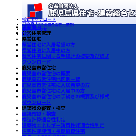
様式ダウンロード
料金案内
(建築物の審査・検査)
事業案内
お問い合わせ
公営住宅管理
FAQ
県営住宅
県営住宅に入居希望の方
県営住宅に入居中の方
県営住宅に関する手続きの概要及び様式
ダウンロード
鹿児島市営住宅
鹿児島市営住宅の概要
鹿児島市営住宅地区別一覧
鹿児島市営住宅に入居希望の方
鹿児島市営住宅に入居中の方
鹿児島市営住宅の手続きの概要及び様式
ダウンロード
建築物の審査・検査
建築確認・検査
構造計算適合性判定
建築物エネルギー消費性能適合性判定
住宅性能評価・長期優良住宅