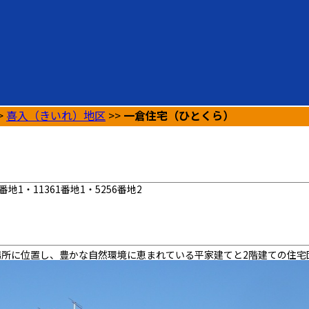
>
喜入（きいれ）地区
>>
一倉住宅（ひとくら）
番地1・11361番地1・5256番地2
所に位置し、豊かな自然環境に恵まれている平家建てと2階建ての住宅