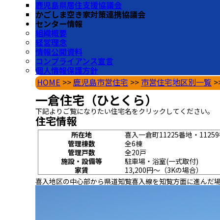
鹿児島県居住支援協議会
かごしま空き家対策連携協議会
センター情報
組織概要
経営理念
情報公開資料
コンプライアンス宣言
個人情報保護方針
HOME
>>
鹿児島市営住宅
>>
市営住宅地区別一覧
>
一倉住宅（ひとくら）
下記よりご覧になりたい住宅名をクリックしてください。
住宅情報
所在地
喜入一倉町11225番地・11259
管理棟数
全6棟
管理戸数
全20戸
施設・設備等
駐車場・浴室(一式取付)
家賃
13,200円～（3Kの場合）
喜入地区の中心部から県道知覧喜入線を知覧方面に進んだ場